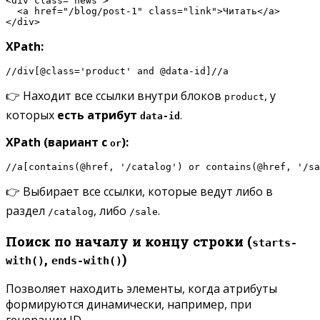
<div class="news">

  <a href="/blog/post-1" class="link">Читать</a>

</div>
XPath:
//div[@class='product' and @data-id]//a
👉 Находит все ссылки внутри блоков
, у
product
которых
есть атрибут
.
data-id
XPath (вариант с
):
or
//a[contains(@href, '/catalog') or contains(@href, '/sa
👉 Выбирает все ссылки, которые ведут либо в
раздел
, либо
.
/catalog
/sale
Поиск по началу и концу строки (
starts-
,
)
with()
ends-with()
Позволяет находить элементы, когда атрибуты
формируются динамически, например, при