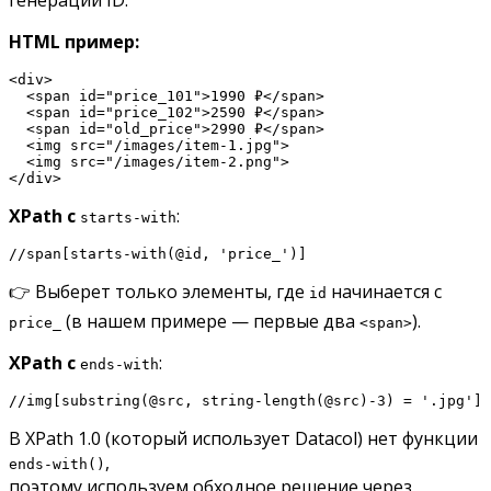
генерации ID.
HTML пример:
<div>

  <span id="price_101">1990 ₽</span>

  <span id="price_102">2590 ₽</span>

  <span id="old_price">2990 ₽</span>

  <img src="/images/item-1.jpg">

  <img src="/images/item-2.png">

</div>
XPath с
:
starts-with
//span[starts-with(@id, 'price_')]
👉 Выберет только элементы, где
начинается с
id
(в нашем примере — первые два
).
price_
<span>
XPath с
:
ends-with
//img[substring(@src, string-length(@src)-3) = '.jpg']
В XPath 1.0 (который использует Datacol) нет функции
,
ends-with()
поэтому используем обходное решение через