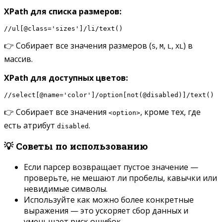
XPath для списка размеров:
//ul[@class='sizes']/li/text()
👉 Собирает все значения размеров (
,
,
,
) в
S
M
L
XL
массив.
XPath для доступных цветов:
//select[@name='color']/option[not(@disabled)]/text()
👉 Собирает все значения
, кроме тех, где
<option>
есть атрибут
.
disabled
💡 Советы по использованию
Если парсер возвращает пустое значение —
проверьте, не мешают ли пробелы, кавычки или
невидимые символы.
Используйте как можно более конкретные
выражения — это ускоряет сбор данных и
уменьшает риск ошибок.