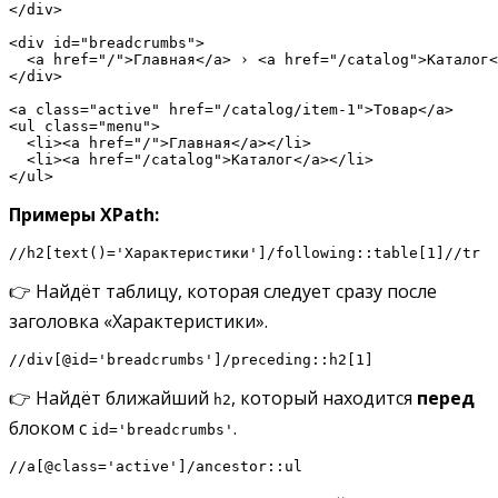
</div>

<div id="breadcrumbs">

  <a href="/">Главная</a> › <a href="/catalog">Каталог<
</div>

<a class="active" href="/catalog/item-1">Товар</a>

<ul class="menu">

  <li><a href="/">Главная</a></li>

  <li><a href="/catalog">Каталог</a></li>

</ul>
Примеры XPath:
//h2[text()='Характеристики']/following::table[1]//tr
👉 Найдёт таблицу, которая следует сразу после
заголовка «Характеристики».
//div[@id='breadcrumbs']/preceding::h2[1]
👉 Найдёт ближайший
, который находится
перед
h2
блоком с
.
id='breadcrumbs'
//a[@class='active']/ancestor::ul