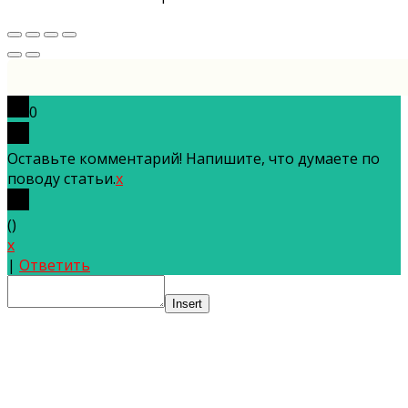
0
Оставьте комментарий! Напишите, что думаете по
поводу статьи.
x
(
)
x
|
Ответить
Insert