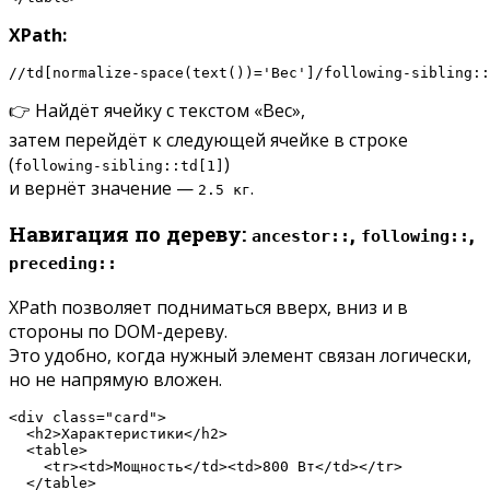
XPath:
//td[normalize-space(text())='Вес']/following-sibling::
👉 Найдёт ячейку с текстом «Вес»,
затем перейдёт к следующей ячейке в строке
(
)
following-sibling::td[1]
и вернёт значение —
.
2.5 кг
Навигация по дереву:
,
,
ancestor::
following::
preceding::
XPath позволяет подниматься вверх, вниз и в
стороны по DOM-дереву.
Это удобно, когда нужный элемент связан логически,
но не напрямую вложен.
<div class="card">

  <h2>Характеристики</h2>

  <table>

    <tr><td>Мощность</td><td>800 Вт</td></tr>

  </table>
