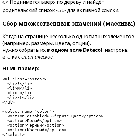
👉 Поднимется вверх по дереву и найдёт
родительский список
для активной ссылки.
<ul>
Сбор множественных значений (массивы)
Когда на странице несколько однотипных элементов
(например, размеры, цвета, опции),
нужно собрать их
в одном поле Datacol
, настроив
его как
статическое
.
HTML пример:
<ul class="sizes">

  <li>S</li>

  <li>M</li>

  <li>L</li>

  <li>XL</li>

</ul>

<select name="color">

  <option disabled>Выберите цвет</option>

  <option>Белый</option>

  <option>Черный</option>

  <option>Красный</option>

</select>