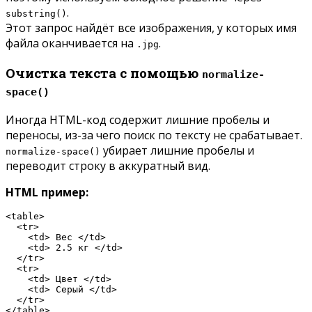
.
substring()
Этот запрос найдёт все изображения, у которых имя
файла оканчивается на
.
.jpg
Очистка текста с помощью
normalize-
space()
Иногда HTML-код содержит лишние пробелы и
переносы, из-за чего поиск по тексту не срабатывает.
убирает лишние пробелы и
normalize-space()
переводит строку в аккуратный вид.
HTML пример:
<table>

  <tr>

    <td> Вес </td>

    <td> 2.5 кг </td>

  </tr>

  <tr>

    <td> Цвет </td>

    <td> Серый </td>

  </tr>

</table>